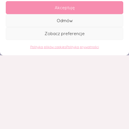
Akceptuję
© Cukiernia Słodko Białystok |
Polityka prywatności
Odmów
Zobacz preferencje
Pracownia cukiernicza
Polityka plików cookies
Polityka prywatności
Słodkości
Torty
Dla firm
Na prezent
Oferta weselna