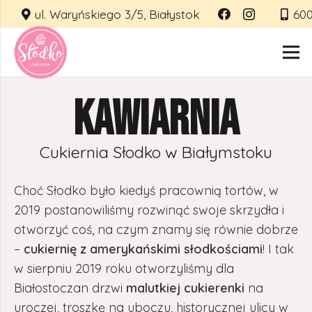
ul. Waryńskiego 3/5, Białystok
600
Kawiarnia
Cukiernia Słodko w Białymstoku
Choć Słodko było kiedyś pracownią tortów, w
2019 postanowiliśmy rozwinąć swoje skrzydła i
otworzyć coś, na czym znamy się równie dobrze
–
cukiernię z amerykańskimi słodkościami
! I tak
w sierpniu 2019 roku otworzyliśmy dla
Białostoczan drzwi
malutkiej cukierenki
na
uroczej, troszkę na uboczu, historycznej ulicy w