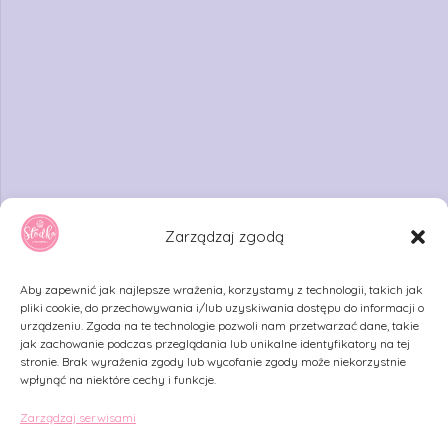
Zarządzaj zgodą
Aby zapewnić jak najlepsze wrażenia, korzystamy z technologii, takich jak
pliki cookie, do przechowywania i/lub uzyskiwania dostępu do informacji o
urządzeniu. Zgoda na te technologie pozwoli nam przetwarzać dane, takie
jak zachowanie podczas przeglądania lub unikalne identyfikatory na tej
stronie. Brak wyrażenia zgody lub wycofanie zgody może niekorzystnie
Cukiernia Słodko w Białymstoku
wpłynąć na niektóre cechy i funkcje.
Zarządzaj serwisami
Kontakt z nami